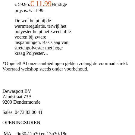
€
11.99
€ 59.95.
Huidige
prijs is: € 11.99.
De wol helpt bij de
warmteregulatie, terwijl het
polyester helpt het zweet af te
voeren bij zware
inspanningen. Basislaag van
stretchpolyester met hoge
kraag Polyester…
*Opgelet! Al onze aanbiedingen gelden zolang de voorraad strekt.
Voorraad webshop steeds onder voorbehoud.
Dewasport BV
Zandstraat 73A
9200 Dendermonde
Sales: 0473 83 00 41
OPENINGSUREN
MA
9u30-12u30 en 13u30-18u